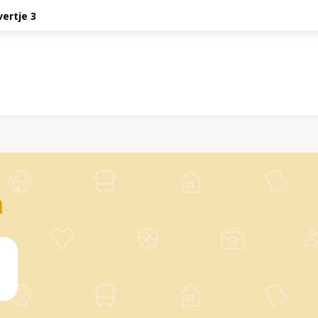
vertje 3
n