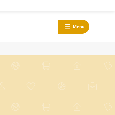
Menu
Onze school
Websites
Klas- en schoolfoto's
Alles over Voor de leerlingen
Voor de leerlingen
Voor de ouders
Inschrijven
Contact